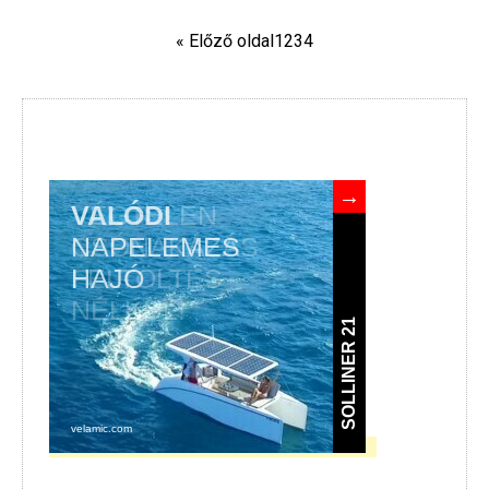
« Előző oldal
1
2
3
4