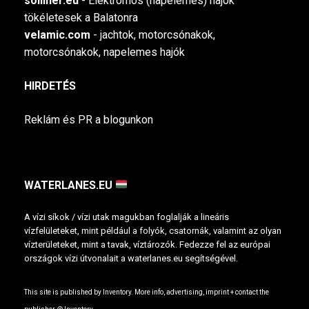
solliner.eu
- Elektromos (napelemes) hajók
tökéletesek a Balatonra
velamic.com
- jachtok, motorcsónakok,
motorcsónakok, napelemes hajók
HIRDETÉS
Reklám és PR a blogunkon
WATERLANES.EU
A vízi síkok / vízi utak magukban foglalják a lineáris
vízfelületeket, mint például a folyók, csatornák, valamint az olyan
vízterületeket, mint a tavak, víztározók. Fedezze fel az európai
országok vízi útvonalait a waterlanes.eu segítségével.
This site is published by Inventory. More info, advertising, imprint + contact the