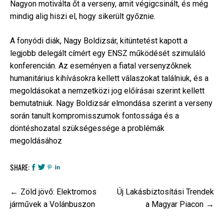
Nagyon motiválta őt a verseny, amit végigcsinált, és még
mindig alig hiszi el, hogy sikerült győznie.
A fonyódi diák, Nagy Boldizsár, kitüntetést kapott a
legjobb delegált címért egy ENSZ működését szimuláló
konferencián. Az eseményen a fiatal versenyzőknek
humanitárius kihívásokra kellett válaszokat találniuk, és a
megoldásokat a nemzetközi jog előírásai szerint kellett
bemutatniuk. Nagy Boldizsár elmondása szerint a verseny
során tanult kompromisszumok fontossága és a
döntéshozatal szükségessége a problémák
megoldásához
SHARE:
Bejegyzés
Zöld jövő: Elektromos
Új Lakásbiztosítási Trendek
navigáció
járművek a Volánbuszon
a Magyar Piacon