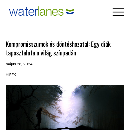
Skip
to
content
Kompromisszumok és döntéshozatal: Egy diák
tapasztalata a világ színpadán
május 26, 2024
HÍREK