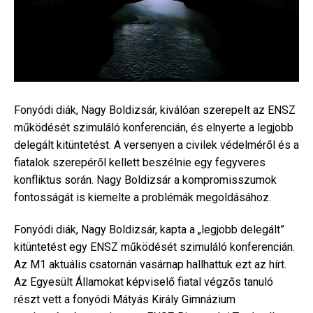
Fonyódi diák, Nagy Boldizsár, kiválóan szerepelt az ENSZ
működését szimuláló konferencián, és elnyerte a legjobb
delegált kitüntetést. A versenyen a civilek védelméről és a
fiatalok szerepéről kellett beszélnie egy fegyveres
konfliktus során. Nagy Boldizsár a kompromisszumok
fontosságát is kiemelte a problémák megoldásához.
Fonyódi diák, Nagy Boldizsár, kapta a „legjobb delegált”
kitüntetést egy ENSZ működését szimuláló konferencián.
Az M1 aktuális csatornán vasárnap hallhattuk ezt az hírt.
Az Egyesült Államokat képviselő fiatal végzős tanuló
részt vett a fonyódi Mátyás Király Gimnázium