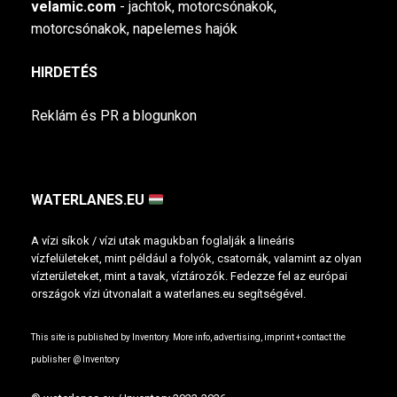
velamic.com
- jachtok, motorcsónakok,
motorcsónakok, napelemes hajók
HIRDETÉS
Reklám és PR a blogunkon
WATERLANES.EU
A vízi síkok / vízi utak magukban foglalják a lineáris
vízfelületeket, mint például a folyók, csatornák, valamint az olyan
vízterületeket, mint a tavak, víztározók. Fedezze fel az európai
országok vízi útvonalait a waterlanes.eu segítségével.
This site is published by Inventory. More info, advertising, imprint + contact the
publisher @
Inventory