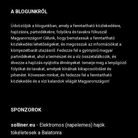
A BLOGUNKRÓL
Üdvözöljük a blogunkban, amely a fenntartható közlekedésre,
hajózásra, partvidékekre, folyókra és tavakra fókuszál
Magyarországon! Célunk, hogy bemutassuk a fenntartható
közlekedési lehetőségeket, és megosszuk az információkat a
környezetbarát utazásról. Fedezze fel a gyönyörű magyar
partvidékeket, ahol a természet és a víz összetalálkozik, és
élvezze a hajózás nyújtotta élményeket. Ismerje meg a lenyűgöző
folyókat és tavakat, amelyek kínálnak kikapcsolódást és
pihenést. Kövessen minket, és fedezze fel a fenntartható
közlekedés és a vízi kalandok világát Magyarországon!
SPONZOROK
solliner.eu
- Elektromos (napelemes) hajók
tökéletesek a Balatonra