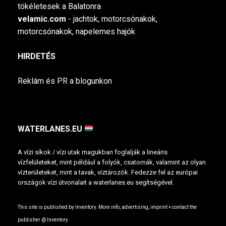
tökéletesek a Balatonra
velamic.com
- jachtok, motorcsónakok,
motorcsónakok, napelemes hajók
HIRDETÉS
Reklám és PR a blogunkon
WATERLANES.EU
A vízi síkok / vízi utak magukban foglalják a lineáris
vízfelületeket, mint például a folyók, csatornák, valamint az olyan
vízterületeket, mint a tavak, víztározók. Fedezze fel az európai
országok vízi útvonalait a waterlanes.eu segítségével.
This site is published by Inventory. More info, advertising, imprint + contact the
publisher @
Inventory