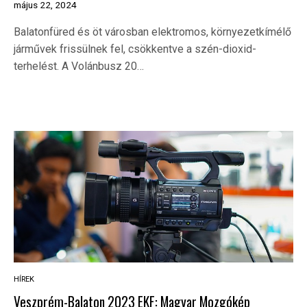
május 22, 2024
Balatonfüred és öt városban elektromos, környezetkímélő
járművek frissülnek fel, csökkentve a szén-dioxid-
terhelést. A Volánbusz 20…
HÍREK
Veszprém-Balaton 2023 EKF: Magyar Mozgókép