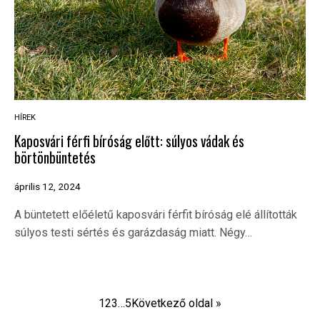
HÍREK
Kaposvári férfi bíróság előtt: súlyos vádak és
börtönbüntetés
április 12, 2024
A büntetett előéletű kaposvári férfit bíróság elé állították
súlyos testi sértés és garázdaság miatt. Négy…
1
2
3
…
5
Következő oldal »