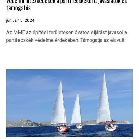
Védelmi intézkedések a partifecskékért: javaslatok és
támogatás
június 15, 2024
Az MME az építési területeken óvatos eljárást javasol a
partifecskék védelme érdekében. Támogatja az elavult…