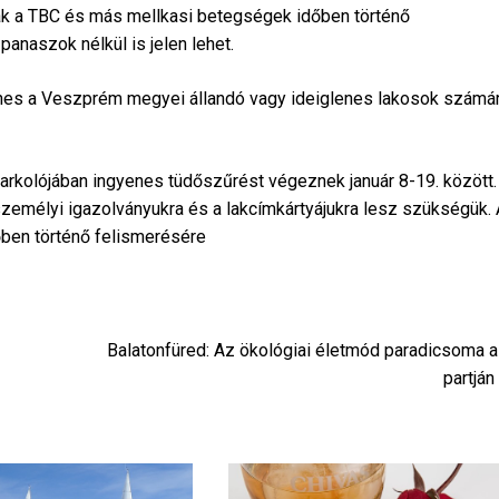
knak a TBC és más mellkasi betegségek időben történő
anaszok nélkül is jelen lehet.
enes a Veszprém megyei állandó vagy ideiglenes lakosok számá
parkolójában ingyenes tüdőszűrést végeznek január 8-19. között.
személyi igazolványukra és a lakcímkártyájukra lesz szükségük. 
őben történő felismerésére
Balatonfüred: Az ökológiai életmód paradicsoma a
partján