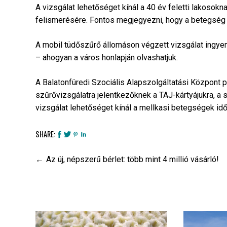
A vizsgálat lehetőséget kínál a 40 év feletti lakoso
felismerésére. Fontos megjegyezni, hogy a betegség p
A mobil tüdőszűrő állomáson végzett vizsgálat ingy
– ahogyan a város honlapján olvashatjuk.
A Balatonfüredi Szociális Alapszolgáltatási Központ 
szűrővizsgálatra jelentkezőknek a TAJ-kártyájukra, a 
vizsgálat lehetőséget kínál a mellkasi betegségek id
SHARE:
Bejegyzés
Az új, népszerű bérlet: több mint 4 millió vásárló!
navigáció