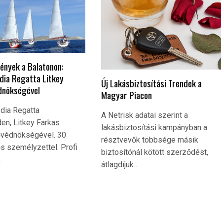
ények a Balatonon:
ia Regatta Litkey
Új Lakásbiztosítási Trendek a
dnökségével
Magyar Piacon
dia Regatta
A Netrisk adatai szerint a
en, Litkey Farkas
lakásbiztosítási kampányban a
ővédnökségével. 30
résztvevők többsége másik
fős személyzettel. Profi
biztosítónál kötött szerződést,
…
átlagdíjuk…