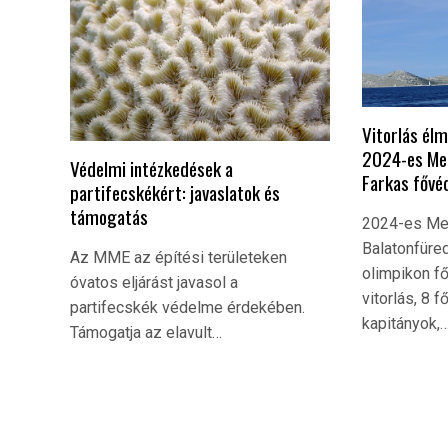
Vitorlás élm
2024-es Med
Védelmi intézkedések a
Farkas fővé
partifecskékért: javaslatok és
támogatás
2024-es Me
Balatonfüred
Az MME az építési területeken
olimpikon f
óvatos eljárást javasol a
vitorlás, 8 
partifecskék védelme érdekében.
kapitányok,
Támogatja az elavult…