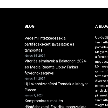
BLOG
A BLO
Üdvözölj
Védelmi intézkedések a
fenntarth
partifecskékért: javaslatok és
partvidék
támogatás
Magyaror
június 15, 2024
a fenntar
Vitorlás élmények a Balatonon: 2024-
megosszu
környezet
es Media Regatta Litkey Farkas
gyönyörű
fővédnökségével
természet
június 11, 2024
élvezze a
Új Lakásbiztosítási Trendek a Magyar
Ismerje m
Piacon
amelyek 
június 7, 2024
pihenést.
fenntarth
Kompromisszumok és
világát 
döntéshozatal: Egy diák tapasztalata