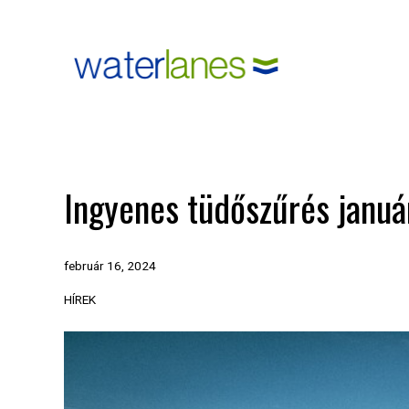
Skip
to
content
Ingyenes tüdőszűrés januá
február 16, 2024
HÍREK