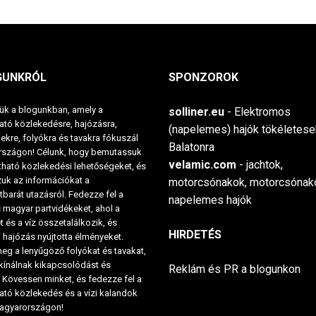
GUNKRÓL
SPONZOROK
ük a blogunkban, amely a
solliner.eu
- Elektromos
ató közlekedésre, hajózásra,
(napelemes) hajók tökéletese
ekre, folyókra és tavakra fókuszál
Balatonra
szágon! Célunk, hogy bemutassuk
velamic.com
- jachtok,
tható közlekedési lehetőségeket, és
k az információkat a
motorcsónakok, motorcsónak
barát utazásról. Fedezze fel a
napelemes hajók
 magyar partvidékeket, ahol a
 és a víz összetalálkozik, és
HIRDETÉS
 hajózás nyújtotta élményeket.
eg a lenyűgöző folyókat és tavakat,
kínálnak kikapcsolódást és
Reklám és PR a blogunkon
 Kövessen minket, és fedezze fel a
ató közlekedés és a vízi kalandok
Magyarországon!