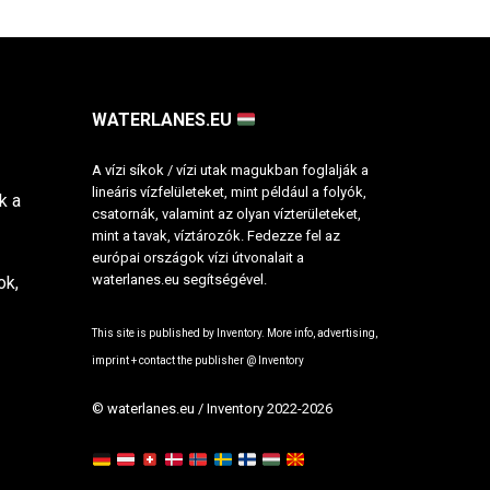
WATERLANES.EU
A vízi síkok / vízi utak magukban foglalják a
lineáris vízfelületeket, mint például a folyók,
k a
csatornák, valamint az olyan vízterületeket,
mint a tavak, víztározók. Fedezze fel az
európai országok vízi útvonalait a
waterlanes.eu segítségével.
ok,
This site is published by Inventory. More info, advertising,
imprint + contact the publisher @
Inventory
© waterlanes.eu / Inventory 2022-2026