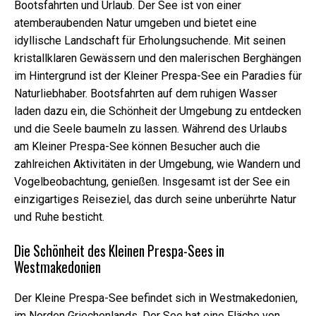
Bootsfahrten und Urlaub. Der See ist von einer
sind für das
atemberaubenden Natur umgeben und bietet eine
Funktionieren
der Website
idyllische Landschaft für Erholungsuchende. Mit seinen
erforderlich.
kristallklaren Gewässern und den malerischen Berghängen
im Hintergrund ist der Kleiner Prespa-See ein Paradies für
Naturliebhaber. Bootsfahrten auf dem ruhigen Wasser
Marketing
laden dazu ein, die Schönheit der Umgebung zu entdecken
Indem Sie Ihre
Interessen und
und die Seele baumeln zu lassen. Während des Urlaubs
Ihr Verhalten
am Kleiner Prespa-See können Besucher auch die
beim Besuch
zahlreichen Aktivitäten in der Umgebung, wie Wandern und
unserer
Website
Vogelbeobachtung, genießen. Insgesamt ist der See ein
mitteilen,
einzigartiges Reiseziel, das durch seine unberührte Natur
erhöhen Sie
und Ruhe besticht.
die Chance,
personalisierte
Inhalte und
Die Schönheit des Kleinen Prespa-Sees in
Angebote zu
Westmakedonien
sehen.
Der Kleine Prespa-See befindet sich in Westmakedonien,
im Norden Griechenlands. Der See hat eine Fläche von