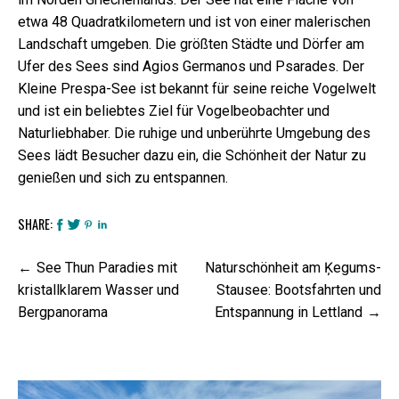
etwa 48 Quadratkilometern und ist von einer malerischen
Landschaft umgeben. Die größten Städte und Dörfer am
Ufer des Sees sind Agios Germanos und Psarades. Der
Kleine Prespa-See ist bekannt für seine reiche Vogelwelt
und ist ein beliebtes Ziel für Vogelbeobachter und
Naturliebhaber. Die ruhige und unberührte Umgebung des
Sees lädt Besucher dazu ein, die Schönheit der Natur zu
genießen und sich zu entspannen.
SHARE:
Beitrags-
See Thun Paradies mit
Naturschönheit am Ķegums-
Navigation
kristallklarem Wasser und
Stausee: Bootsfahrten und
Bergpanorama
Entspannung in Lettland