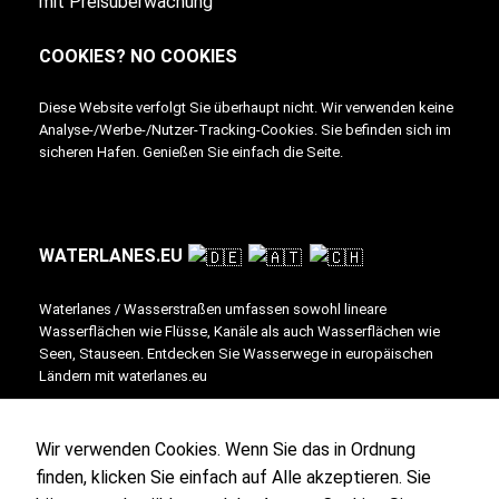
mit Preisüberwachung
COOKIES? NO COOKIES
Diese Website verfolgt Sie überhaupt nicht. Wir verwenden keine
Analyse-/Werbe-/Nutzer-Tracking-Cookies. Sie befinden sich im
sicheren Hafen. Genießen Sie einfach die Seite.
WATERLANES.EU
Waterlanes / Wasserstraßen umfassen sowohl lineare
Wasserflächen wie Flüsse, Kanäle als auch Wasserflächen wie
Seen, Stauseen. Entdecken Sie Wasserwege in europäischen
Ländern mit waterlanes.eu
This site is published by Inventory. More info, advertising, imprint + contact the
Wir verwenden Cookies. Wenn Sie das in Ordnung
publisher @
Inventory
finden, klicken Sie einfach auf Alle akzeptieren. Sie
Write for us / Für uns schreiben