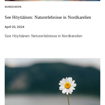
sind für das
NORDEUROPA
Funktionieren
der Website
See Höytiäinen: Naturerlebnisse in Nordkarelien
erforderlich.
April 20, 2024
Marketing
See Höytiäinen: Naturerlebnisse in Nordkarelien
Indem Sie Ihre
Interessen und
Ihr Verhalten
beim Besuch
unserer
Website
mitteilen,
erhöhen Sie
die Chance,
personalisierte
Inhalte und
Angebote zu
sehen.