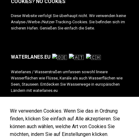
COOKIES? NO COOKIES
Diese Website verfolgt Sie überhaupt nicht. Wir verwenden keine
Analyse-/Werbe-/Nutzer-Tracking-Cookies. Sie befinden sich im
sicheren Hafen. Genießen Sie einfach die Seite.
WATERLANES.EU
Waterlanes / Wasserstraßen umfassen sowohl lineare
Wasserflächen wie Flüsse, Kanäle als auch Wasserflächen wie
Seen, Stauseen. Entdecken Sie Wasserwege in europäischen
Ländern mit waterlanes.eu
This site is published by Inventory. More info, advertising, imprint + contact the
Wir verwenden Cookies. Wenn Sie das in Ordnung
publisher @
Inventory
finden, klicken Sie einfach auf Alle akzeptieren. Sie
Write for us / Für uns schreiben
können auch wählen, welche Art von Cookies Sie
möchten, indem Sie auf Einstellungen klicken.
© waterlanes.eu / Inventory 2022-2026