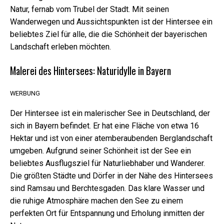
sind für das
Natur, fernab vom Trubel der Stadt. Mit seinen
Funktionieren
Wanderwegen und Aussichtspunkten ist der Hintersee ein
der Website
beliebtes Ziel für alle, die die Schönheit der bayerischen
erforderlich.
Landschaft erleben möchten.
Malerei des Hintersees: Naturidylle in Bayern
Marketing
Indem Sie Ihre
Interessen und
WERBUNG
Ihr Verhalten
beim Besuch
Der Hintersee ist ein malerischer See in Deutschland, der
unserer
sich in Bayern befindet. Er hat eine Fläche von etwa 16
Website
mitteilen,
Hektar und ist von einer atemberaubenden Berglandschaft
erhöhen Sie
umgeben. Aufgrund seiner Schönheit ist der See ein
die Chance,
beliebtes Ausflugsziel für Naturliebhaber und Wanderer.
personalisierte
Inhalte und
Die größten Städte und Dörfer in der Nähe des Hintersees
Angebote zu
sind Ramsau und Berchtesgaden. Das klare Wasser und
sehen.
die ruhige Atmosphäre machen den See zu einem
perfekten Ort für Entspannung und Erholung inmitten der