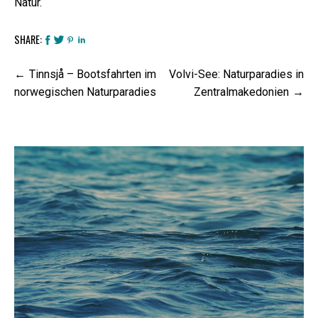
Natur.
SHARE:
Beitrags-
Tinnsjå – Bootsfahrten im
Volvi-See: Naturparadies in
Navigation
norwegischen Naturparadies
Zentralmakedonien