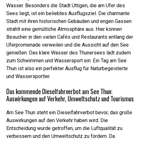
sind für das
Wasser. Besonders die Stadt Uttigen, die am Ufer des
Funktionieren
Sees liegt, ist ein beliebtes Ausflugsziel. Die charmante
der Website
Stadt mit ihren historischen Gebäuden und engen Gassen
erforderlich.
strahlt eine gemütliche Atmosphäre aus. Hier können
Besucher in den vielen Cafés und Restaurants entlang der
Marketing
Uferpromenade verweilen und die Aussicht auf den See
Indem Sie Ihre
genießen. Das klare Wasser des Thunersees lädt zudem
Interessen und
zum Schwimmen und Wassersport ein. Ein Tag am See
Ihr Verhalten
beim Besuch
Thun ist also ein perfekter Ausflug für Naturbegeisterte
unserer
und Wassersportler.
Website
mitteilen,
Das kommende Dieselfahrverbot am See Thun:
erhöhen Sie
Auswirkungen auf Verkehr, Umweltschutz und Tourismus
die Chance,
personalisierte
Inhalte und
Am See Thun steht ein Dieselfahrverbot bevor, das große
Angebote zu
Auswirkungen auf den Verkehr haben wird. Die
sehen.
Entscheidung wurde getroffen, um die Luftqualität zu
verbessern und den Umweltschutz zu fördern. Da