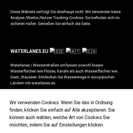
Diese Website verfolgt Sie überhaupt nicht. Wir verwenden keine
Analyse-/Werbe-/Nutzer-Tracking-Cookies. Sie befinden sich im
sicheren Hafen. Genießen Sie einfach die Seite.
WATERLANES.EU
Waterlanes / Wasserstraßen umfassen sowohl lineare
Wasserflächen wie Flüsse, Kanäle als auch Wasserflächen wie
Seen, Stauseen. Entdecken Sie Wasserwege in europäischen
Ländern mit waterlanes.eu
This site is published by Inventory. More info, advertising, imprint + contact the
Wir verwenden Cookies. Wenn Sie das in Ordnung
publisher @
Inventory
finden, klicken Sie einfach auf Alle akzeptieren. Sie
Write for us / Für uns schreiben
können auch wählen, welche Art von Cookies Sie
möchten, indem Sie auf Einstellungen klicken.
© waterlanes.eu / Inventory 2022-2026