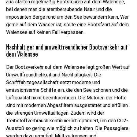
aus starten regelmäßig Bootstouren auf dem Walensee,
sind für das
bei denen man die atemberaubende Natur und die
Funktionieren
der Website
imposanten Berge rund um den See bewundern kann. Wer
erforderlich.
gerne auf dem Wasser ist, sollte eine Bootsfahrt auf dem
Walensee auf keinen Fall verpassen.
Marketing
Nachhaltiger und umweltfreundlicher Bootsverkehr auf
Indem Sie Ihre
dem Walensee
Interessen und
Ihr Verhalten
beim Besuch
Der Bootsverkehr auf dem Walensee legt großen Wert auf
unserer
Umweltfreundlichkeit und Nachhaltigkeit. Die
Website
Schifffahrtsgesellschaft setzt moderne und
mitteilen,
erhöhen Sie
emissionsarme Schiffe ein, die den See schonen und die
die Chance,
Luftqualität nicht beeinträchtigen. Die Motoren der Flotte
personalisierte
sind mit modernen Abgasfiltern ausgestattet und erfüllen
Inhalte und
Angebote zu
die strengen Umweltauflagen. Zudem wird der
sehen.
Treibstoffverbrauch kontinuierlich optimiert, um den CO2-
Ausstoß so gering wie möglich zu halten. Die Passagiere
werden dazu ermutigt, Müll zu trennen und