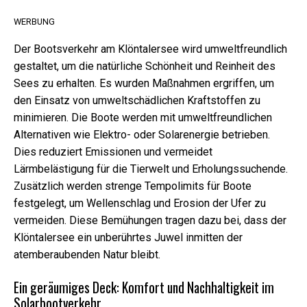
sind für das
WERBUNG
Funktionieren
der Website
Der Bootsverkehr am Klöntalersee wird umweltfreundlich
erforderlich.
gestaltet, um die natürliche Schönheit und Reinheit des
Sees zu erhalten. Es wurden Maßnahmen ergriffen, um
Marketing
den Einsatz von umweltschädlichen Kraftstoffen zu
Indem Sie Ihre
minimieren. Die Boote werden mit umweltfreundlichen
Interessen und
Alternativen wie Elektro- oder Solarenergie betrieben.
Ihr Verhalten
beim Besuch
Dies reduziert Emissionen und vermeidet
unserer
Lärmbelästigung für die Tierwelt und Erholungssuchende.
Website
Zusätzlich werden strenge Tempolimits für Boote
mitteilen,
erhöhen Sie
festgelegt, um Wellenschlag und Erosion der Ufer zu
die Chance,
vermeiden. Diese Bemühungen tragen dazu bei, dass der
personalisierte
Klöntalersee ein unberührtes Juwel inmitten der
Inhalte und
Angebote zu
atemberaubenden Natur bleibt.
sehen.
Ein geräumiges Deck: Komfort und Nachhaltigkeit im
Solarbootverkehr